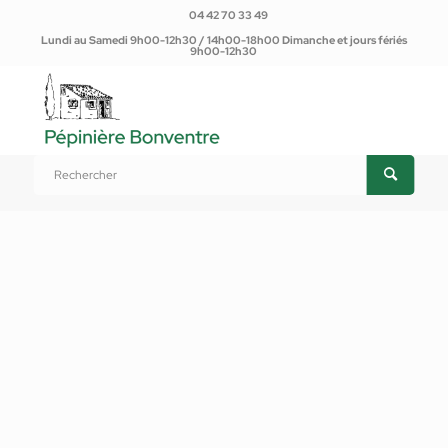
04 42 70 33 49
Lundi au Samedi 9h00-12h30 / 14h00-18h00 Dimanche et jours fériés
9h00-12h30
Vous êtes ici :
Accueil
/
Produits
/
Plantes d'extérieur
/
Plantes potagères et Aromatiques
/
Aromatiques
/
Menthe marocaine