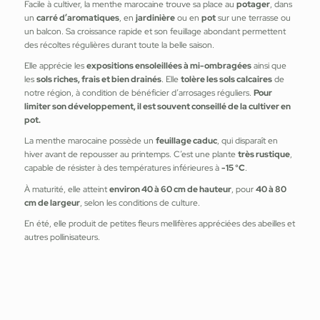
Facile à cultiver, la menthe marocaine trouve sa place au
potager
, dans
un
carré d’aromatiques
, en
jardinière
ou en
pot
sur une terrasse ou
un balcon. Sa croissance rapide et son feuillage abondant permettent
des récoltes régulières durant toute la belle saison.
Elle apprécie les
expositions ensoleillées à mi-ombragées
ainsi que
les
sols riches, frais et bien drainés
. Elle
tolère les sols calcaires
de
notre région, à condition de bénéficier d’arrosages réguliers.
Pour
limiter son développement, il est souvent conseillé de la cultiver en
pot.
La menthe marocaine possède un
feuillage caduc
, qui disparaît en
hiver avant de repousser au printemps. C’est une plante
très rustique
,
capable de résister à des températures inférieures à
-15 °C
.
À maturité, elle atteint
environ 40 à 60 cm de hauteur
, pour
40 à 80
cm de largeur
, selon les conditions de culture.
En été, elle produit de petites fleurs mellifères appréciées des abeilles et
autres pollinisateurs.