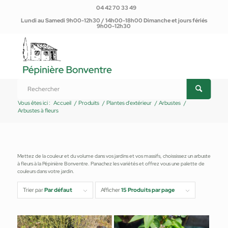
04 42 70 33 49
Lundi au Samedi 9h00-12h30 / 14h00-18h00 Dimanche et jours fériés
9h00-12h30
Arbustes à fleurs
Vous êtes ici :
Accueil
/
Produits
/
Plantes d'extérieur
/
Arbustes
/
Arbustes à fleurs
Mettez de la couleur et du volume dans vos jardins et vos massifs, choississez un arbuste
à fleurs à la Pépinière Bonventre. Panachez les variétés et offrez vous une palette de
couleurs dans votre jardin.
Trier par
Par défaut
Afficher
15 Produits par page