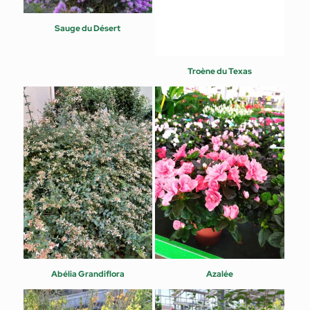
Sauge du Désert
Troène du Texas
Abélia Grandiflora
Azalée