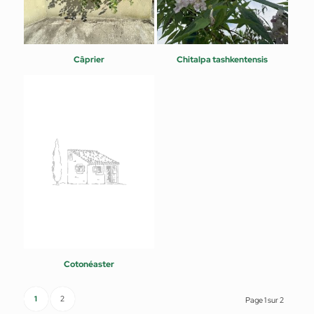
Câprier
Chitalpa tashkentensis
Cotonéaster
1
2
Page 1 sur 2