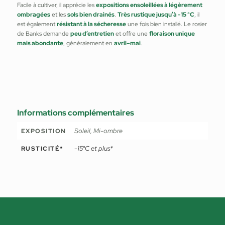
Facile à cultiver, il apprécie les
expositions ensoleillées à légèrement
ombragées
et les
sols bien drainés
.
Très rustique jusqu’à -15 °C
, il
est également
résistant à la sécheresse
une fois bien installé. Le rosier
de Banks demande
peu d’entretien
et offre une
floraison unique
mais abondante
, généralement en
avril–mai
.
Informations complémentaires
Soleil, Mi-ombre
EXPOSITION
-15°C et plus*
RUSTICITÉ*