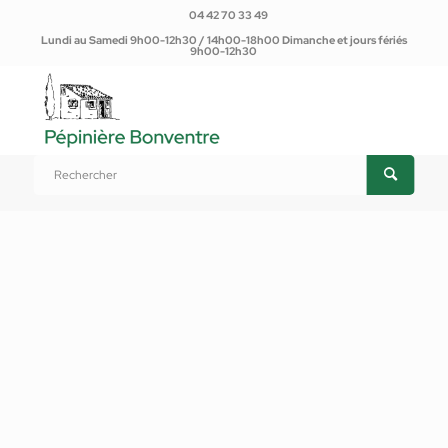
04 42 70 33 49
Lundi au Samedi 9h00-12h30 / 14h00-18h00 Dimanche et jours fériés
9h00-12h30
Vous êtes ici :
Accueil
/
Produits
/
Plantes d'extérieur
/
Arbustes
/
Rosier de Banks