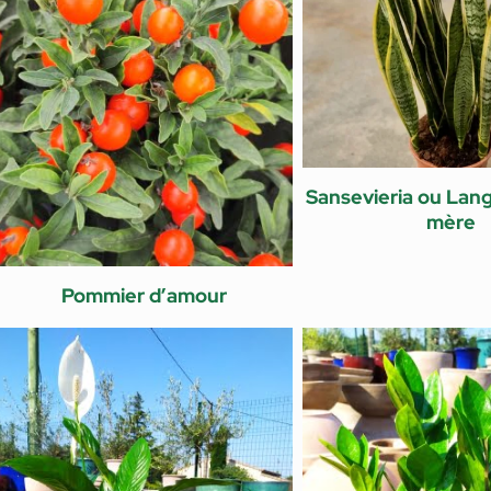
Sansevieria ou Lang
mère
Pommier d’amour