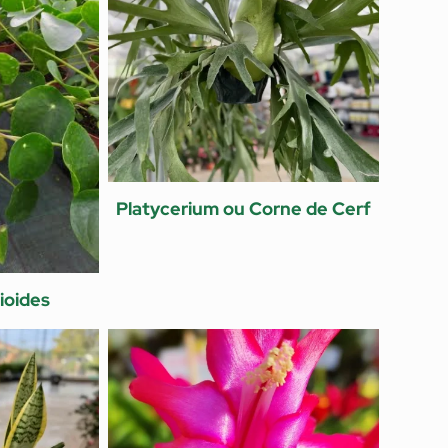
Platycerium ou Corne de Cerf
ioides