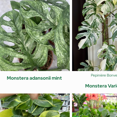
Pepinière Bonve
Monstera adansonii mint
Monstera Var