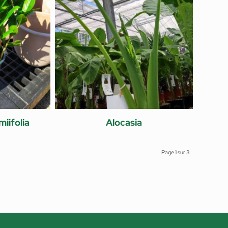
iifolia
Alocasia
Page 1 sur 3