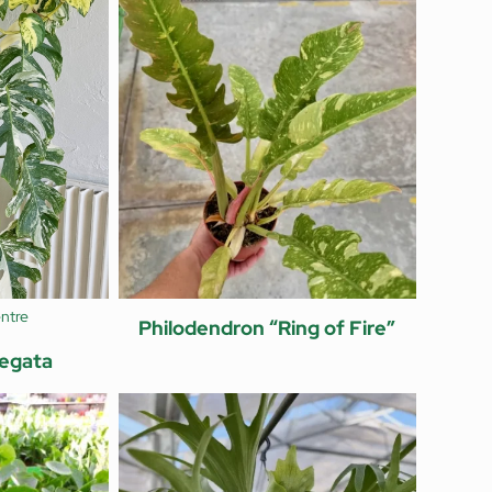
ntre
Philodendron “Ring of Fire”
iegata