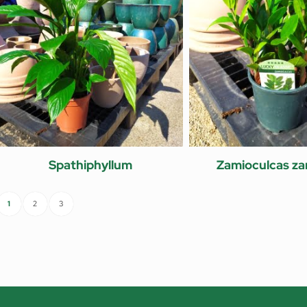
Spathiphyllum
Zamioculcas zam
1
2
3