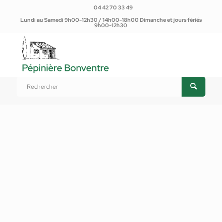
04 42 70 33 49
Lundi au Samedi 9h00-12h30 / 14h00-18h00 Dimanche et jours fériés
9h00-12h30
Vous êtes ici :
Accueil
/
Produits
/
Plantes d'extérieur
/
Plantes potagères et Aromatiques
/
Plantes potagères
/
Melon