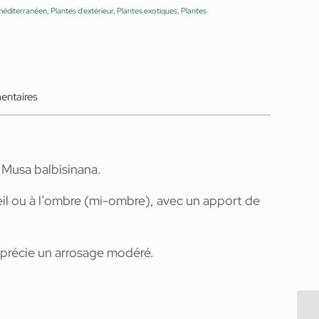
méditerranéen
,
Plantes d'extérieur
,
Plantes exotiques
,
Plantes
entaires
 Musa balbisinana.
eil ou à l’ombre (mi-ombre), avec un apport de
pprécie un arrosage modéré.