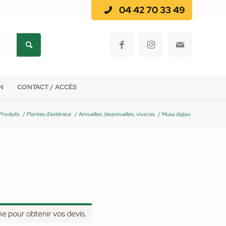
04 42 70 33 49
N
CONTACT / ACCÈS
Produits
/
Plantes d'extérieur
/
Annuelles, bisannuelles, vivaces
/
Musa dajiao
ne pour obtenir vos devis.