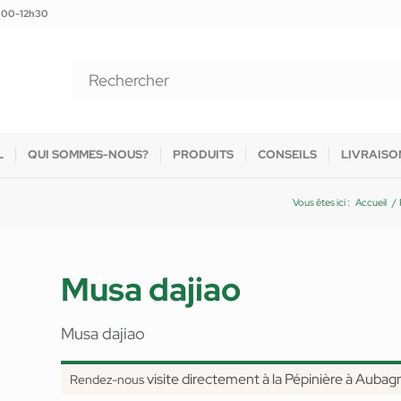
9h00-12h30
L
QUI SOMMES-NOUS?
PRODUITS
CONSEILS
LIVRAISO
Vous êtes ici :
Accueil
/
Musa dajiao
Musa dajiao
visite directement à la Pépinière à Aubag
Rendez-nous