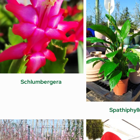
Schlumbergera
Spathiphyl