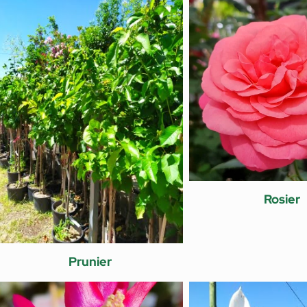
Rosier
Prunier