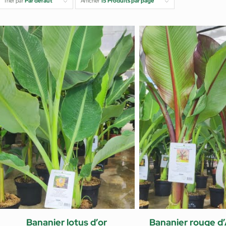
Trier par
Par défaut
Afficher
15 Produits par page
Bananier lotus d’or
Bananier rouge d’