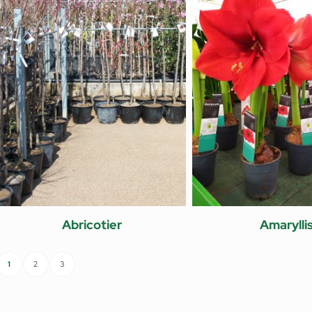
Abricotier
Amarylli
1
2
3