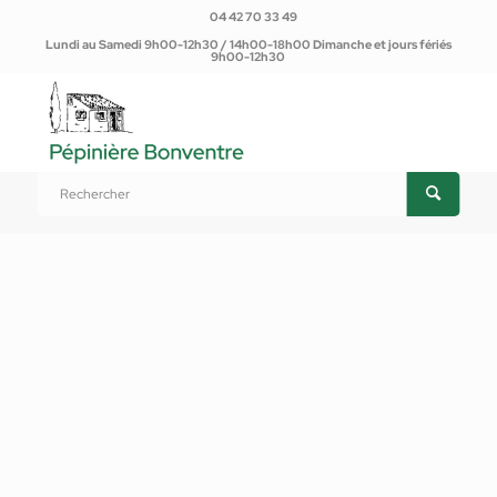
04 42 70 33 49
Lundi au Samedi 9h00-12h30 / 14h00-18h00 Dimanche et jours fériés
9h00-12h30
Vous êtes ici :
Accueil
/
Produits
/
Plantes d'extérieur
/
Arbustes
/
Escallonia