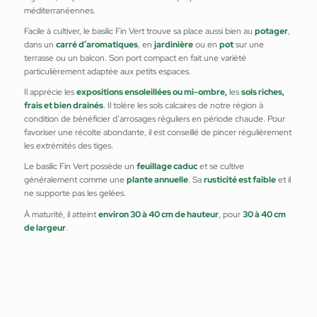
méditerranéennes.
Facile à cultiver, le basilic Fin Vert trouve sa place aussi bien au
potager
,
dans un
carré d’aromatiques
, en
jardinière
ou en
pot
sur une
terrasse ou un balcon. Son port compact en fait une variété
particulièrement adaptée aux petits espaces.
Il apprécie les
expositions ensoleillées ou mi-ombre,
les
sols riches,
frais et bien drainés
. Il tolère les sols calcaires de notre région à
condition de bénéficier d’arrosages réguliers en période chaude. Pour
favoriser une récolte abondante, il est conseillé de pincer régulièrement
les extrémités des tiges.
Le basilic Fin Vert possède un
feuillage caduc
et se cultive
généralement comme une
plante annuelle
. Sa
rusticité est faible
et il
ne supporte pas les gelées.
À maturité, il atteint
environ 30 à 40 cm de hauteur
, pour
30 à 40 cm
de largeur
.