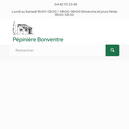
04 42 70 33 49
Lundi au Samedi 9h00-12h30 / 14h00-18h00 Dimanche et jours fériés
9h00-12h30
Vous êtes ici :
Accueil
/
Produits
/
Plantes d'extérieur
/
Annuelles, bisannuelles, vivaces
/
Annuelles, bisannuelles
/
Basilic Fin Vert