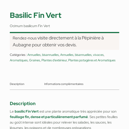
Basilic Fin Vert
Ocimum basilicum Fin Vert
visite directement à la Pépinière à
Rendez-nous
Aubagne pour obtenir vos devis.
Catégories :
Annuelles, bisannuelles
,
Annuelles, bisannuelles, vivaces
,
Aromatiques
,
Graines
,
Plantes d'extérieur
,
Plantes potagères et Aromatiques
Description
Informations complémentaires
Description
Le
basilic Fin Vert
est une plante aromatique très appréciée pour son
feuillage fin, dense et particulièrement parfumé
. Ses petites feuilles
au goût intense sont idéales pour relever les salades, les sauces, les
légumes, les poissons et de nombreuses préparations