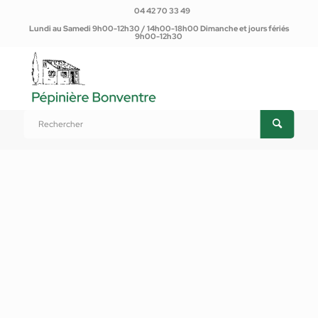
04 42 70 33 49
Lundi au Samedi 9h00-12h30 / 14h00-18h00 Dimanche et jours fériés
9h00-12h30
Vous êtes ici :
Accueil
/
Produits
/
Terreaux / Paillages
/
Secret cactées et plantes grasses (6 L ou 20L)