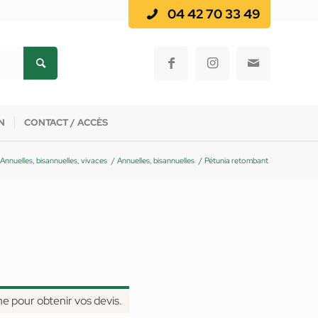
04 42 70 33 49
N
CONTACT / ACCÈS
Annuelles, bisannuelles, vivaces
/
Annuelles, bisannuelles
/
Pétunia retombant
ne pour obtenir vos devis.