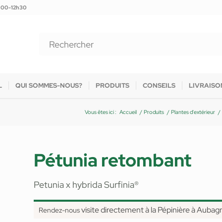
9h00-12h30
L
QUI SOMMES-NOUS?
PRODUITS
CONSEILS
LIVRAISO
Vous êtes ici :
Accueil
/
Produits
/
Plantes d'extérieur
/
Pétunia retombant
Petunia x hybrida Surfinia®
visite directement à la Pépinière à Aubag
Rendez-nous