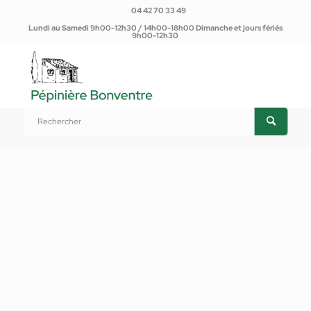
04 42 70 33 49
Lundi au Samedi 9h00-12h30 / 14h00-18h00 Dimanche et jours fériés
9h00-12h30
Vous êtes ici :
Accueil
/
Produits
/
Terreaux / Paillages
/
Gravier multicolor