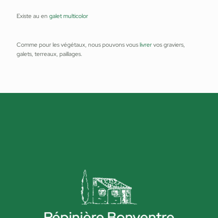
Existe au en
galet multicolor
Comme pour les végétaux, nous pouvons vous
livrer
vos graviers,
galets, terreaux, paillages.