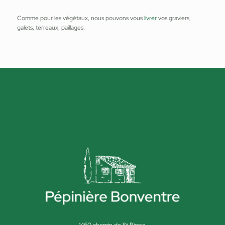
Comme pour les végétaux, nous pouvons vous
livrer
vos graviers,
galets, terreaux, paillages.
1460 chemin de St Pierre