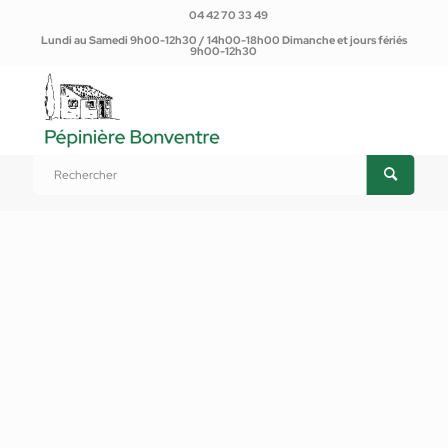
04 42 70 33 49
Lundi au Samedi 9h00-12h30 / 14h00-18h00 Dimanche et jours fériés
9h00-12h30
Vous êtes ici :
Accueil
/
Produits
/
Terreaux / Paillages
/
Gravier jaune