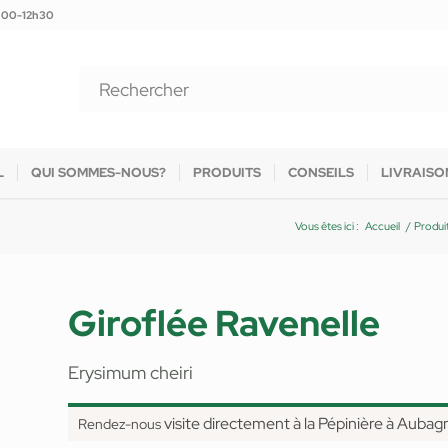
9h00-12h30
L
QUI SOMMES-NOUS?
PRODUITS
CONSEILS
LIVRAISO
Vous êtes ici :
Accueil
/
Produi
Giroflée Ravenelle
Erysimum cheiri
visite directement à la Pépinière à Aubag
Rendez-nous