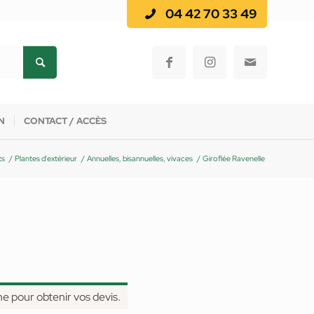
04 42 70 33 49
N
CONTACT / ACCÈS
ts
/
Plantes d'extérieur
/
Annuelles, bisannuelles, vivaces
/
Giroflée Ravenelle
ne pour obtenir vos devis.