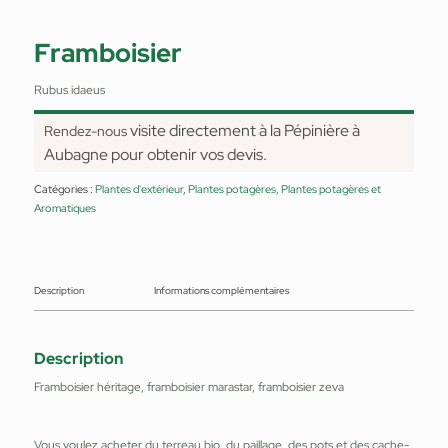
Framboisier
Rubus idaeus
visite directement à la Pépinière à
Rendez-nous
Aubagne pour obtenir vos devis.
Catégories :
Plantes d'extérieur
,
Plantes potagères
,
Plantes potagères et
Aromatiques
Description
Informations complémentaires
Description
Framboisier héritage, framboisier marastar, framboisier zeva
Vous voulez acheter du terreau bio, du paillage, des pots et des cache-