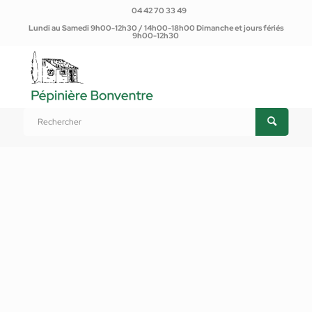
04 42 70 33 49
Lundi au Samedi 9h00-12h30 / 14h00-18h00 Dimanche et jours fériés
9h00-12h30
Vous êtes ici :
Accueil
/
Produits
/
Plantes d'extérieur
/
Plantes potagères et Aromatiques
/
Plantes potagères
/
Framboisier