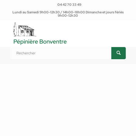
04 42 70 33 49
Lundi au Samedi 9h00-12h30 / 14h00-18h00 Dimanche et jours fériés
9h00-12h30
Vous êtes ici :
Accueil
/
Produits
/
Plantes d'extérieur
/
Annuelles, bisannuelles, vivaces
/
Dicentre