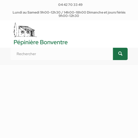
04 42 70 33 49
Lundi au Samedi 9h00-12h30 / 14h00-18h00 Dimanche et jours fériés
9h00-12h30
Vous êtes ici :
Accueil
/
Produits
/
Plantes d'extérieur
/
Annuelles, bisannuelles, vivaces
/
Annuelles, bisannuelles
/
Coriandre