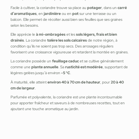
Facile à cultiver, la coriandre trouve sa place au
potager
, dans un
carré
d’aromatiques
, en
jardinière
ou en
pot
sur une terrasse ou un
balcon. Elle permet de récolter aussi bien ses feuilles que ses graines
selon les besoins.
Elle apprécie le
à mi-ombragées
et les
sols légers, frais et bien
drainés
. La coriandre
tolère les sols calcaires
de notre région, à
condition qu’ils ne soient pas trop secs. Des arrosages réguliers
favorisent une croissance vigoureuse et retardent la montée en graines.
La coriandre possède un
feuillage caduc
et se cultive généralement
comme une
plante annuelle
. Sa
rusticité est modérée
, supportant de
légères gelées jusqu’à environ
-5 °C
.
À maturité, elle atteint
environ 40 à 70 cm de hauteur
, pour
20 à 40
cm de largeur
.
Parfumée et polyvalente, la coriandre est une plante incontournable
pour apporter fraîcheur et saveurs à de nombreuses recettes, tout en
ajoutant une touche aromatique au jardin.