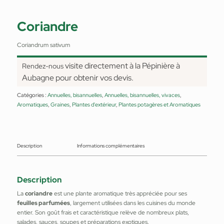
Coriandre
Coriandrum sativum
visite directement à la Pépinière à
Rendez-nous
Aubagne pour obtenir vos devis.
Catégories :
Annuelles, bisannuelles
,
Annuelles, bisannuelles, vivaces
,
Aromatiques
,
Graines
,
Plantes d'extérieur
,
Plantes potagères et Aromatiques
Description
Informations complémentaires
Description
La
coriandre
est une plante aromatique très appréciée pour ses
feuilles parfumées
, largement utilisées dans les cuisines du monde
entier. Son goût frais et caractéristique relève de nombreux plats,
salades, sauces, soupes et préparations exotiques.