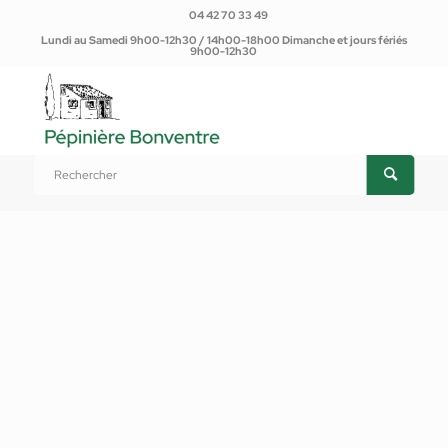
04 42 70 33 49
Lundi au Samedi 9h00-12h30 / 14h00-18h00 Dimanche et jours fériés
9h00-12h30
Vous êtes ici :
Accueil
/
Produits
/
Plantes d'extérieur
/
Plantes méditerranéennes
/
Jardin méditerranéen
/
Cordyline australis