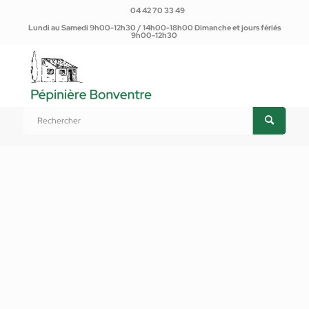
04 42 70 33 49
Lundi au Samedi 9h00-12h30 / 14h00-18h00 Dimanche et jours fériés
9h00-12h30
Vous êtes ici :
Accueil
/
Produits
/
Plantes d'extérieur
/
Arbres et arbustes fruitiers
/
Agrumes
/
Cédratier