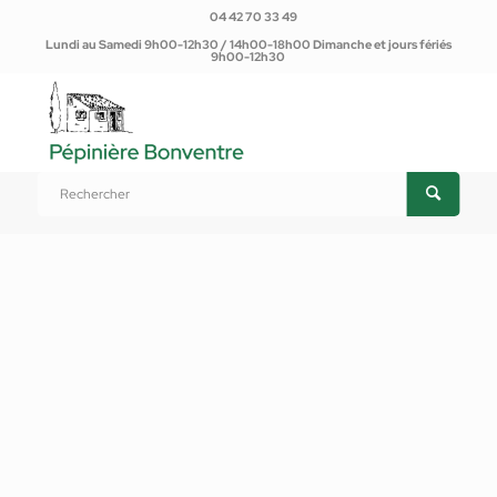
04 42 70 33 49
Lundi au Samedi 9h00-12h30 / 14h00-18h00 Dimanche et jours fériés
9h00-12h30
Vous êtes ici :
Accueil
/
Produits
/
Plantes d'extérieur
/
Annuelles, bisannuelles, vivaces
/
Campanule des murailles