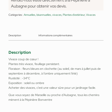
visite directement à la Pépinière à
Rendez-nous
Aubagne pour obtenir vos devis.
Catégories :
Annuelles, bisannuelles, vivaces
,
Plantes d'extérieur
,
Vivaces
Description
Informations complémentaires
Description
Vivace coup de cœur !
Plantes très vivace, feuillage persistant.
Floraison : fleurs bleues en clochette (au soleil, de mars à juillet puis de
septembre à décembre, à l’ombre uniquement l’été)
Rusticité : -34°C
Exposition : soleil ou ombre
Acheter des vivaces, c’est une valeur sûre pour un jardinage facile.
Que vous soyez de Marseille ou proche d’Aubagne, tous les chemins
mènent à la Pépinière Bonventre