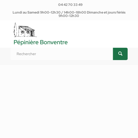
04 42 70 33 49
Lundi au Samedi 9h00-12h30 / 14h00-18h00 Dimanche et jours fériés
9h00-12h30
Vous êtes ici :
Accueil
/
Produits
/
Plantes d'extérieur
/
Plantes méditerranéennes
/
Jardin méditerranéen
/
Bougainvillier