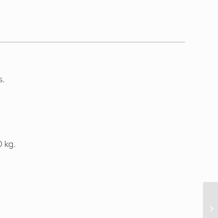
s.
0 kg.