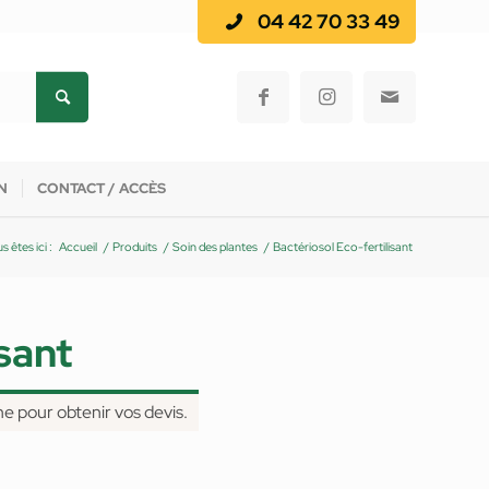
04 42 70 33 49
N
CONTACT / ACCÈS
s êtes ici :
Accueil
/
Produits
/
Soin des plantes
/
Bactériosol Eco-fertilisant
isant
ne pour obtenir vos devis.