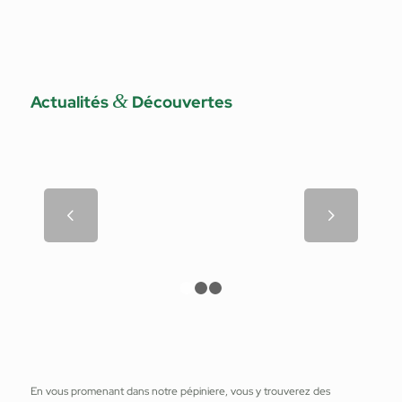
&
Actualités
Découvertes
Comment prendre soin de son
Suivant
potager en Été ?
1
2
3
En vous promenant dans notre pépiniere, vous y trouverez des