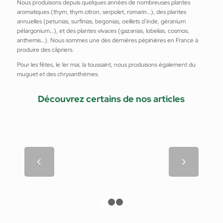
Nous produisons depuis quelques années de nombreuses plantes
aromatiques (thym, thym citron, serpolet, romarin…), des plantes
annuelles (petunias, surfinias, begonias, oeillets d’inde, géranium
pélargonium…), et des plantes vivaces (gazanias, lobelias, cosmos,
anthemis…). Nous sommes une des dernières pépinières en France à
produire des câpriers.
Pour les fêtes, le 1er mai, la toussaint, nous produisons également du
muguet et des chrysanthèmes.
Découvrez certains de nos articles
Epine du Christ
Suivant
1
2
3